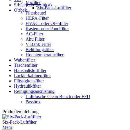
Vorfilter
Srbija jezik (latinica)
Six-Pack-Luftfilter
O'zbek
Filterbeutel
HEPA-Filter
HVAC- oder Ofenfilter
Kasten- oder Panelfilter
AC-Filter
Ahu Filter
V-Bank-Filter
Belüftungsfilter
Hochtemperaturfilter
Wabenfilter
Taschenfilter
Haushaltsluftfilter
Lackierkabinenfilter
Flüssigkeitsfilter
Hydraulikfilter
Reinigungsausrüstung
Luftdusche Clean Bench oder FFU
Passbox
Produktempfehlung
Six-Pack-Luftfilter
Mehr