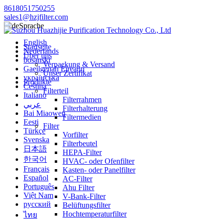
8618051750255
sales1@hzjfilter.com
Sprache
English
Startseite
Nederlands
Über uns
bosanski
Verpackung & Versand
Gaeilgenah Éireann
Unser Zertifikat
українська
Produkte
Čeština
Filterteil
Italiano
Filterrahmen
عربي
Filterhalterung
Bai Miaowen
Filtermedien
Eesti
Filter
Türkçe
Vorfilter
Svenska
Filterbeutel
日本語
HEPA-Filter
한국어
HVAC- oder Ofenfilter
Français
Kasten- oder Panelfilter
Español
AC-Filter
Português
Ahu Filter
Việt Nam
V-Bank-Filter
русский
Belüftungsfilter
Hochtemperaturfilter
ไทย